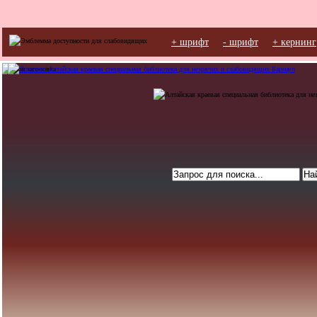
+ шрифт
- шрифт
+ кернинг