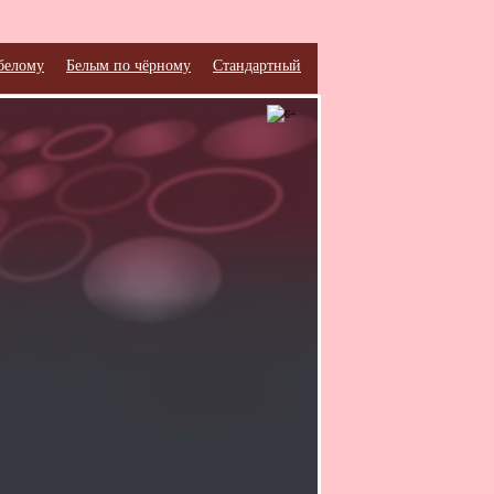
белому
Белым по чёрному
Стандартный