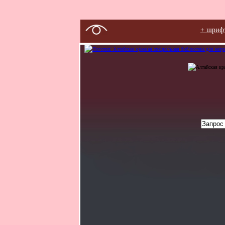
+ шриф