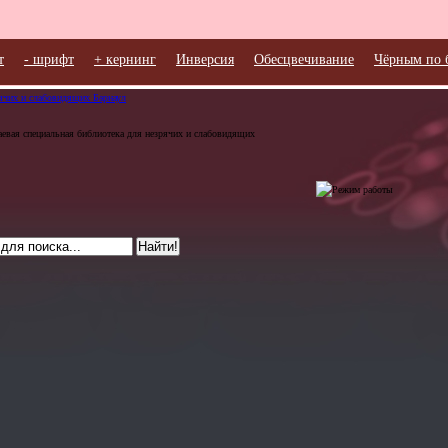
т
- шрифт
+ кернинг
Инверсия
Обесцвечивание
Чёрным по 