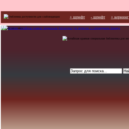
+ шрифт
- шрифт
+ кернинг