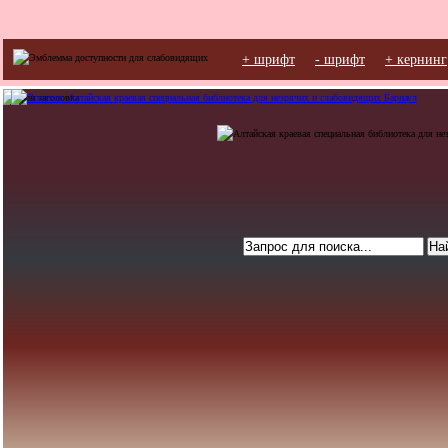
+ шрифт
- шрифт
+ кернинг