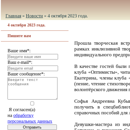
Главная
»
Новости
»
4 октября 2023 года.
4 октября 2023 года.
Пишите нам
Прошла творческая встр
рамках инклюзивной тво
Ваше имя*:
индивидуального предпр
Ваш e-mail*:
В качестве гостей были
клуба «Оптимисты», чита
Ваше сообщение*:
Екатерина, члены клуба
(пение, чтение стихотвор
волонтёрского движения г
Софья Андреевна Кубыш
получить в спецбиблио
Я согласен(а)
справочных пособий для 
на
обработку
персональных данных
Девушки-мастера из инд