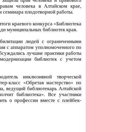
а защиты прав человека и правового
равам человека в Алтайском крае,
м семинара плодотворной работы.
тоги краевого конкурса «Библиотека
еди муниципальных библиотек края.
абилитации людей с ограниченными
вия с аппаратом уполномоченного по
обсуждались лучшие практики работы
 модернизации библиотек с учетом
одитель инклюзивной творческой
тер-класс «Обретая мастерство» по
а, ведущий библиотекарь Алтайской
олчит библиотека». Все участники
ить о профессии вместе с плейбек-