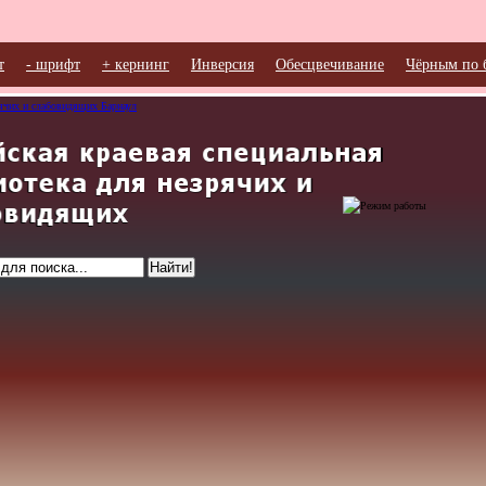
т
- шрифт
+ кернинг
Инверсия
Обесцвечивание
Чёрным по 