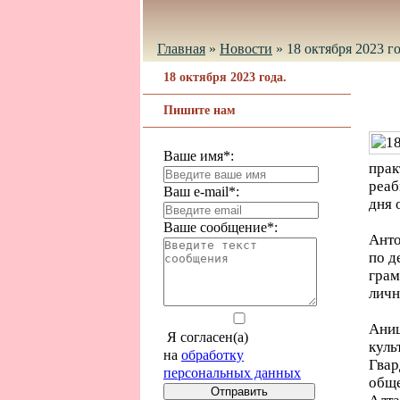
Главная
»
Новости
»
18 октября 2023 го
18 октября 2023 года.
Пишите нам
Ваше имя*:
пра
реаб
Ваш e-mail*:
дня 
Ваше сообщение*:
Анто
по д
грам
личн
Анищ
Я согласен(а)
куль
на
обработку
Гва
персональных данных
обще