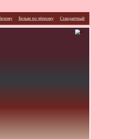
белому
Белым по чёрному
Стандартный