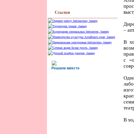
Алта
прос
выст
Ссылки
Дире
– ап
В х
возм
прав
с «о
совр
Решаем вместе
Одн
лабо
изго
крае
семи
теат
В хо