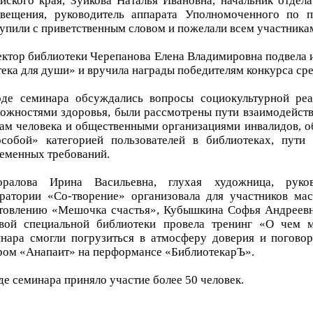
йского края, Зуйкова Наталья Ивановна, начальник отдел
вещения, руководитель аппарата Уполномоченного по п
упили с приветственным словом и пожелали всем участника
ктор библиотеки Черепанова Елена Владимировна подвела и
тека для души» и вручила награды победителям конкурса ср
оде семинара обсуждались вопросы социокультурной ре
ожностями здоровья, были рассмотрены пути взаимодейст
ам человека и общественными организациями инвалидов, 
собой» категорией пользователей в библиотеках, пути
еменных требований.
оралова Ирина Васильевна, глухая художница, руков
ратории «Со-творение» организовала для участников мас
товлению «Мешочка счастья», Кубышкина Софья Андреевн
вой специальной библиотеки провела тренинг «О чем м
нара смогли погрузиться в атмосферу доверия и поговор
ром «Анапаит» на перформансе «БиблиотекарЪ».
де семинара приняло участие более 50 человек.