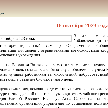
да.
18 октября 2023 года
В читальном зал
библиотеки для н
ктико-ориентированный семинар «Современная библ
илитации для людей с ограниченными возможностями здор
основания учреждения.
ненко Вероника Витальевна, заместитель министра культур
елам архивов, поздравила библиотеку с юбилеем и вручила
оты лучшим работникам за многолетний добросовестный
ый вклад в развитие библиотечного дела.
енко Виктория, помощник депутата Алтайского краевого За
туре и молодежной политике, руководитель Алтайского ре
рдия Единой России», Кальнеус Анна Сергеевна, начал
ственных организаций управления по социальной полити