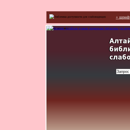
+ шриф