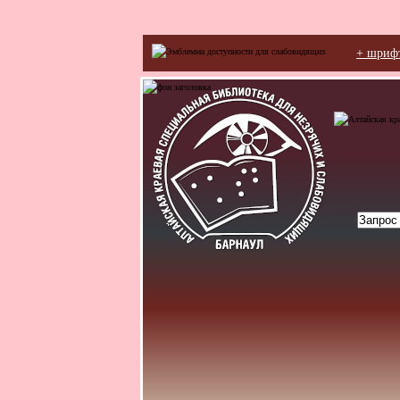
+ шриф