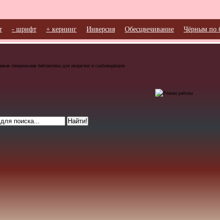
т
- шрифт
+ кернинг
Инверсия
Обесцвечивание
Чёрным по 