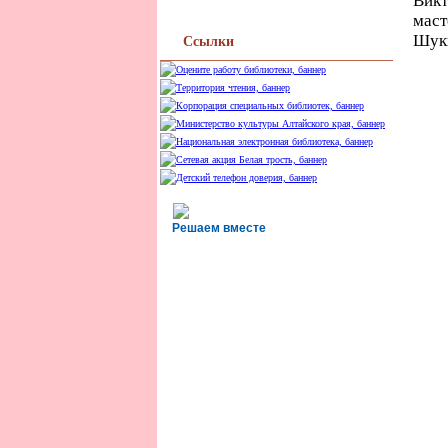
Викт
маст
Шук
Ссылки
Решаем вместе