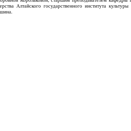
оровной Корольковой, старшим преподавателем кафедры т
ерства Алтайского государственного института культуры
шина.