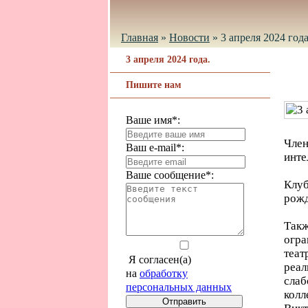
Главная
»
Новости
»
3 апреля 2024 года
3 апреля 2024 года.
Пишите нам
Ваше имя*:
Член
Ваш e-mail*:
инте
Ваше сообщение*:
Клуб
рожд
Так
огр
теа
Я согласен(а)
реа
на
обработку
слаб
персональных данных
колл