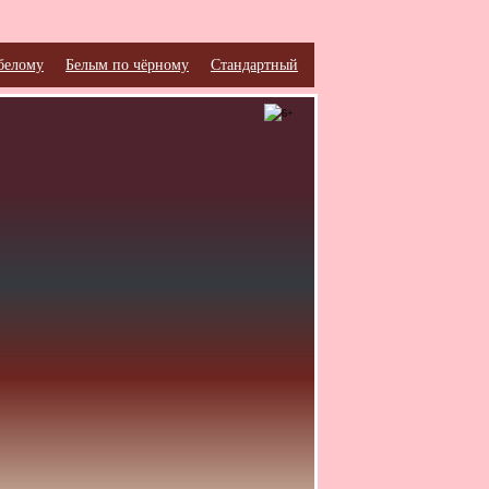
белому
Белым по чёрному
Стандартный