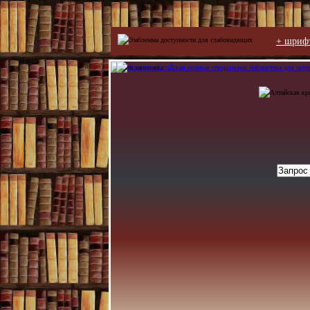
+ шриф