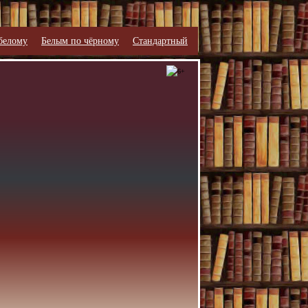
белому
Белым по чёрному
Стандартный