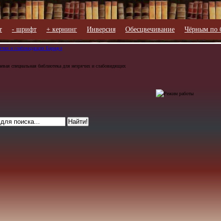
т
- шрифт
+ кернинг
Инверсия
Обесцвечивание
Чёрным по 