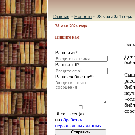
Главная
»
Новости
»
28 мая 2024 года.
28 мая 2024 года.
Пишите нам
Элем
Ваше имя*:
Дете
библ
Ваш e-mail*:
Сыщи
Ваше сообщение*:
расс
библ
науч
«отл
библ
сове
Я согласен(а)
на
обработку
персональных данных