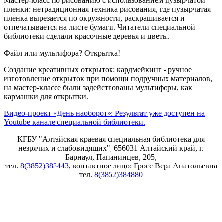
Мастер-класс по рисованию с использованием пузырчатой
пленки: нетрадиционная техника рисования, где пузырчатая
пленка вырезается по окружности, раскрашивается и
отпечатывается на листе бумаги. Читатели специальной
библиотеки сделали красочные деревья и цветы.
Файл или мультифора? Открытка!
Создание креативных открыток: кардмейкинг - ручное
изготовление открыток при помощи подручных материалов,
на мастер-классе были задействованы мультифоры, как
кармашки для открытки.
Видео-проект «День наоборот»: Результат уже доступен на
Youtube канале специальной библиотеки.
КГБУ "Алтайская краевая специальная библиотека для
незрячих и слабовидящих", 656031 Алтайский край, г.
Барнаул, Папанинцев, 205,
тел.
8(3852)383443
, контактное лицо: Гросс Вера Анатольевна
тел.
8(3852)384880