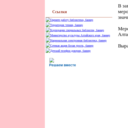
В за
меро
Ссылки
знач
Меро
Алта
Выра
Решаем вместе