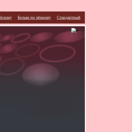
белому
Белым по чёрному
Стандартный