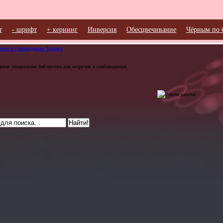
т
- шрифт
+ кернинг
Инверсия
Обесцвечивание
Чёрным по 