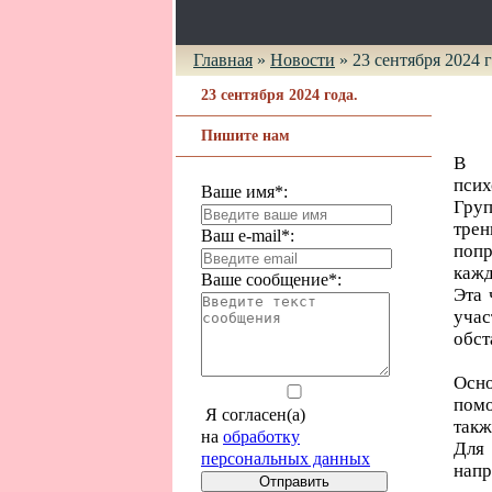
Главная
»
Новости
»
23 сентября 2024 г
23 сентября 2024 года.
Пишите нам
В 
пси
Ваше имя*:
Груп
тре
Ваш e-mail*:
попр
кажд
Ваше сообщение*:
Эта 
уча
обст
Осн
помо
Я согласен(а)
такж
на
обработку
Для 
персональных данных
напр