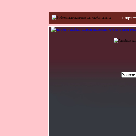
+ шриф