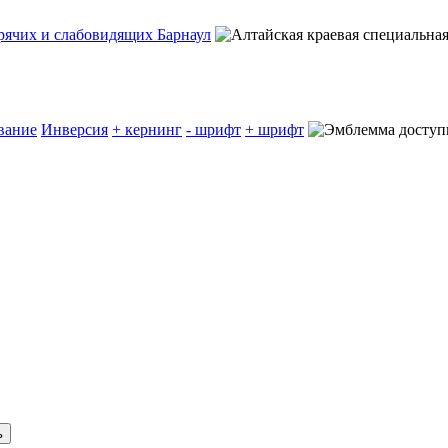
вание
Инверсия
+ кернинг
- шрифт
+ шрифт