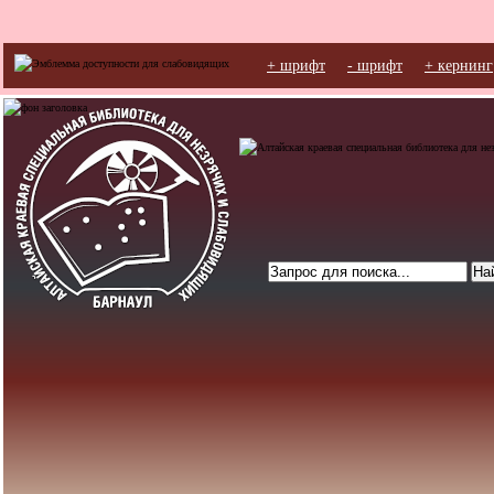
+ шрифт
- шрифт
+ кернинг