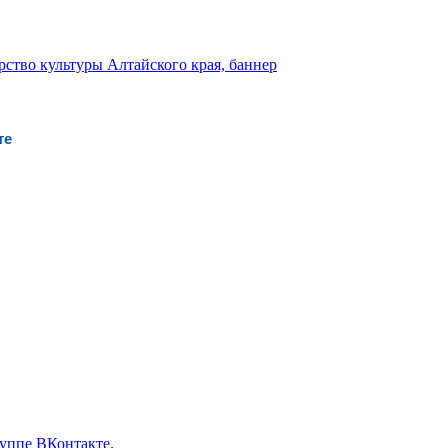
те
уппе ВКонтакте
.