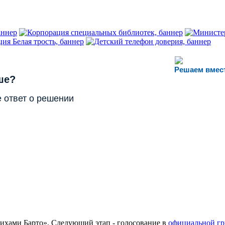
Решаем вмес
ше?
 ответ о решении
тихами Барто». Следующий этап - голосование в
официальной гр