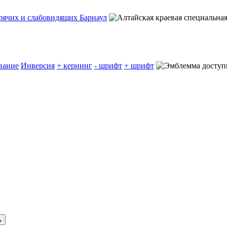
вание
Инверсия
+ кернинг
- шрифт
+ шрифт