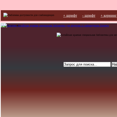
+ шрифт
- шрифт
+ кернинг