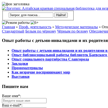
Главная
»
Проф. деятельность
»
Методические материалы
»
Опы
Стандартный
Белым по чёрному
Чёрным по белому
Обесцвечи
Опыт работы с детьми-инвалидами и их родителя
Опыт работы с детьми-инвалидами и их родителями в
Опыт библиосоциальной работы библиотек Баевского 
Опыт социального партнёрства Славгорода
Закладки
Промоматериалы
Как незрячие воспринимают мир
Выставки
Пишите нам
Ваше имя*:
Ваш e-mail*: