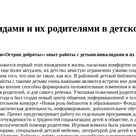
дами и их родителями в детск
«Остров доброты»: опыт работы с детьми-инвалидами и их р
ложится первый этап вхождения в жизнь, насколько комфортен он
п еще более актуален, их детство зачастую ограничено узкими с
ия того, что они не такие, как все. В районной детской библи
аботы с такими детьми очень важными являются встречи вне дом
ка вполне способна формировать положительные изменения в жи
ля родителей, и для самого ребенка. Учитывая пожелания родите
011 года и был создан новый центр общения, информационной и п
ительном конкурсе «Новая роль библиотек в образовании» Фон
лактическая деятельность, информирование, дополнительное обу
ми. Проект предусматривает работу по отдельным программам д
отчужденности и трудностей социализации детей в обществе, и
ихологической помощи родителям. Игровая комната была укомп
орами, специальной детской мебелью, литературой для детей и 
 «Острову Доброты» ребята совершали своеобразные путешествия