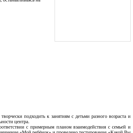
творчески подходить к занятиям с детьми разного возраста и
ьности центра.
оответствии с примерным планом взаимодействия с семьей и
сочинение «Мой ребёнок» и проведено тестирование «Какой Вы