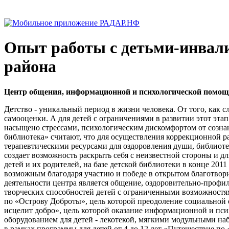
Опыт работы с детьми-инвали
района
Центр общения, информационной и психологической помощи
Детство - уникальный период в жизни человека. От того, как с
самооценки. А для детей с ограничениями в развитии этот эта
насыщено стрессами, психологическим дискомфортом от сознан
библиотека» считают, что для осуществления коррекционной р
терапевтическими ресурсами для оздоровления души, библиоте
создает возможность раскрыть себя с неизвестной стороны и д
детей и их родителей, на базе детской библиотеки в конце 2
возможным благодаря участию и победе в открытом благотвор
деятельности центра является общение, оздоровительно-профи
творческих способностей детей с ограниченными возможностя
по «Острову Доброты», цель которой преодоление социальной 
исцелит добро», цель которой оказание информационной и пс
оборудованием для детей - лекотекой, мягкими модульными наб
в рамках программы для детей от 4 до 12 лет «Путешествие по