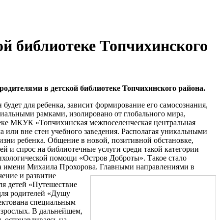
ой библиотеке Топчихинского
одителями в детской библиотеке Топчихинского района.
 будет для ребенка, зависит формирование его самосознания,
оциальными рамками, изолировано от глобального мира,
отеке МКУК «Топчихинская межпоселенческая центральная
а или вне стен учебного заведения. Располагая уникальными
зни ребенка. Общение в новой, позитивной обстановке,
лей и спрос на библиотечные услуги среди такой категории
сихологической помощи «Остров Доброты». Такое стало
да имени Михаила Прохорова.
Главными направлениями в
чение и развитие
ля детей «Путешествие
 для родителей «Душу
лектована специальным
взрослых. В дальнейшем,
, останавливаясь на