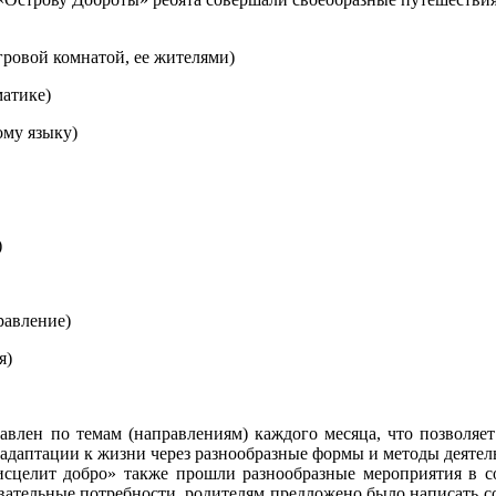
гровой комнатой, ее жителями)
атике)
му языку)
)
равление)
я)
авлен по темам (направлениям) каждого месяца, что позволяет 
 адаптации к жизни через разнообразные формы и методы деятел
сцелит добро» также прошли разнообразные мероприятия в с
овательные потребности, родителям предложено было написать 