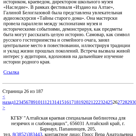
историком, краеведом, директором школьного музея
«Наследие». В рамках фестиваля «Издано на Алтае»,
Галиной Белоглазовой была представлена увлекательная
аудиоэкскурсия «Тайны старого дома». Она мастерски
провела параллели между экспонатами музея и
историческими событиями, демонстрируя, как предметы
быта могут рассказать целую историю. Самовар, как символ
русского гостеприимства и семейного очага, занял
центральное место в повествовании, иллюстрируя традиции
и уклад жизни прошлых поколений. Встреча вызвала живой
интерес у аудитории, вдохновив на дальнейшее изучение
истории родного края.
Ссылка
Страница 26 из 187
<
назад
1
2
3
4
5
6
7
8
9
10
11
12
13
14
15
16
17
18
19
20
21
22
23
24
25
26
27
28
29
3
>
КГБУ "Алтайская краевая специальная библиотека для
незрячих и слабовидящих", 656031 Алтайский край, г.
Барнаул, Папанинцев, 205,
тел.
8(3852)383443
, контактное лицо: Гросс Вера Анатольевна