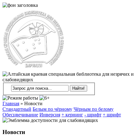
Главная
»
Новости
Стандартный
Белым по чёрному
Чёрным по белому
Обесцвечивание
Инверсия
+ кернинг
- шрифт
+ шрифт
Новости