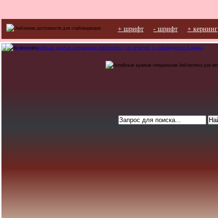
+ шрифт
- шрифт
+ кернинг