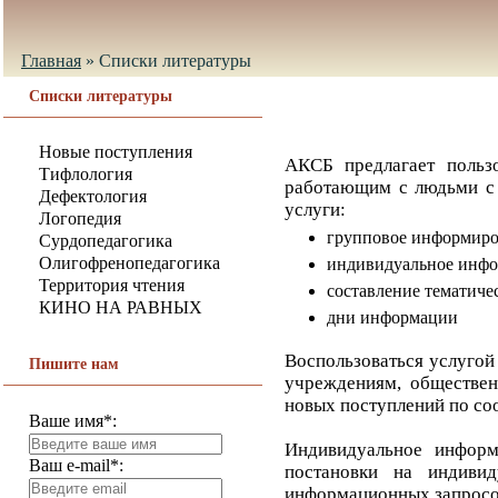
Главная
»
Списки литературы
Списки литературы
Новые поступления
АКСБ предлагает пользо
Тифлология
работающим с людьми с 
Дефектология
услуги:
Логопедия
групповое информир
Сурдопедагогика
Олигофренопедагогика
индивидуальное инф
Территория чтения
составление тематиче
КИНО НА РАВНЫХ
дни информации
Воспользоваться услуго
Пишите нам
учреждениям, обществен
новых поступлений по с
Ваше имя*:
Индивидуальное информ
Ваш e-mail*:
постановки на индиви
информационных запросо