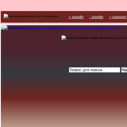
+ шрифт
- шрифт
+ кернинг