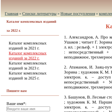
Главная
»
Списки литературы
»
Новые поступления
»
компле
Каталог комплексных изданий
Ка
за 2022 г.
1. Александров, А. Про к
Ушаков ; читает Г. Зорина 
Каталог комплексных
л. ил. : рельеф. + 1 элект
изданий за 2021 г.
: непосредственный + 
Каталог комплексных
неподвижное, трехмерное
изданий за 2022 г.
Каталог комплексных
2. Атаманов, И. Заяц-пут
изданий за 2023 г.
Зорина ; художник К. М. Па
Каталог комплексных
электрон. к. – доступ
изданий за 2025 г.
непосредственный + У
неподвижное, трехмерное
Пишите нам
3. Башунов, В. Лесные ст
; художник К. М. Паршина
Ваше имя*:
электрон. к. – доступ