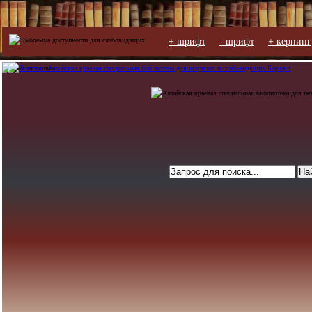
+ шрифт
- шрифт
+ кернинг