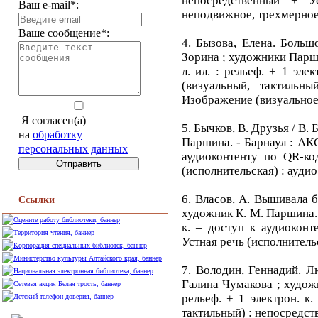
непосредственный + У
Ваш e-mail*:
неподвижное, трехмерное
Ваше сообщение*:
4. Бызова, Елена. Больш
Зорина ; художники Паршин
л. ил. : рельеф. + 1 эле
(визуальный, тактильн
Изображение (визуальное
Я согласен(а)
5. Бычков, В. Друзья / В.
на
обработку
Паршина. - Барнаул : АКСБ,
персональных данных
аудиоконтенту по QR-код
(исполнительская) : ауди
6. Власов, А. Вышивала б
Ссылки
художник К. М. Паршина. - 
к. – доступ к аудиоконт
Устная речь (исполнитель
7. Володин, Геннадий. Л
Галина Чумакова ; художни
рельеф. + 1 электрон. к.
тактильный) : непосредст