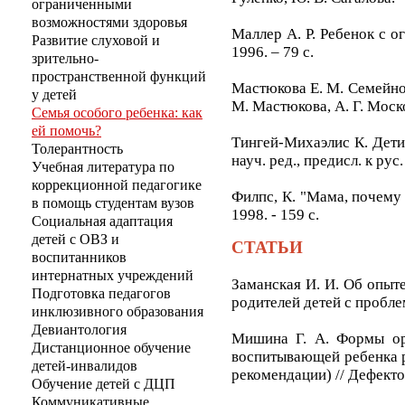
ограниченными
возможностями здоровья
Маллер А. Р. Ребенок с о
Развитие слуховой и
1996. – 79 с.
зрительно-
пространственной функций
Мастюкова Е. М. Семейное
у детей
М. Мастюкова, А. Г. Москов
Семья особого ребенка: как
ей помочь?
Тингей-Михаэлис К. Дети 
Толерантность
науч. ред., предисл. к рус.
Учебная литература по
коррекционной педагогике
Филпс, К. "Мама, почему 
в помощь студентам вузов
1998. - 159 с.
Социальная адаптация
детей с ОВЗ и
СТАТЬИ
воспитанников
интернатных учреждений
Заманская И. И. Об опыт
Подготовка педагогов
родителей детей с проблем
инклюзивного образования
Девиантология
Мишина Г. А. Формы орг
Дистанционное обучение
воспитывающей ребенка р
детей-инвалидов
рекомендации) // Дефектол
Обучение детей с ДЦП
Коммуникативные,