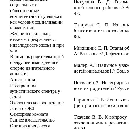
Никулина В. Д. Реком
социальные и
проблемного ребенка // В
общественные
47.
компетентности учащихся
как условия социализации
Татарова С. П. Из опы
и адаптации
благотворительного фонда 
Женщины: сильные,
86.
нежные, прекрасные…
инвалидность здесь ни при
Микишина Е. П. Этапы об
чем
А. Валькова // Дефектологи
В помощь родителям детей
с нарушениями зрения и
Малер А. Взаимное уваже
опорно-двигательного
детей-инвалидов] // Соц. 
аппарата
Арт-терапия
Поскачей А. Интегрирован
Расстройства
но и их родителей // Рус. и
аутистического спектра у
детей
Баринова Г. В. Использов
Экологическое воспитание
[центр диагностики и консу
детей с ОВЗ
Сенсорная комната
Ткачева В. В. К вопросу
Раннее вмешательство
отклонениями в развитии 
Организация досуга
46-51.