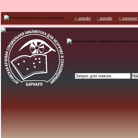
+ шрифт
- шрифт
+ кернинг