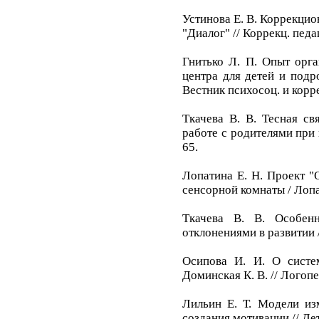
Устинова Е. В. Коррекцио
"Диалог" // Коррекц. педаг
Гнитько Л. П. Опыт орга
центра для детей и подр
Вестник психосоц. и корре
Ткачева В. В. Тесная св
работе с родителями при к
65.
Лопатина Е. Н. Проект "
сенсорной комнаты / Лопати
Ткачева В. В. Особен
отклонениями в развитии //
Осипова И. И. О систем
Доминская К. В. // Логопед
Лильин Е. Т. Модели из
создания мотивации // Дет