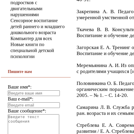
подростков с
двигательными
Закрепина А. В. Педаго
нарушениями
умеренной умственной отст
Сенсорное воспитание
детей раннего и младшего
Ткачева В. В. Консульт
дошкольного возраста
Воспитание и обучение дет
Компьютер для всех
Новые книги по
Загорская Е. А. Тренинг
специальной детской
Воспитание и обучение дет
психологии
Меремьянина А. И. Из оп
с родителями учащихся [и
Пишите нам
Половинкина О. Б. Педаг
Ваше имя*:
органическим поражением
2005. – № 1. – С. 14-20.
Ваш e-mail*:
Самарина Л. В. Служба р
Ваше сообщение*:
ран. возраста и их семьям 
Стреблева Е. А. Совре
развитии / Е. А. Стреблева