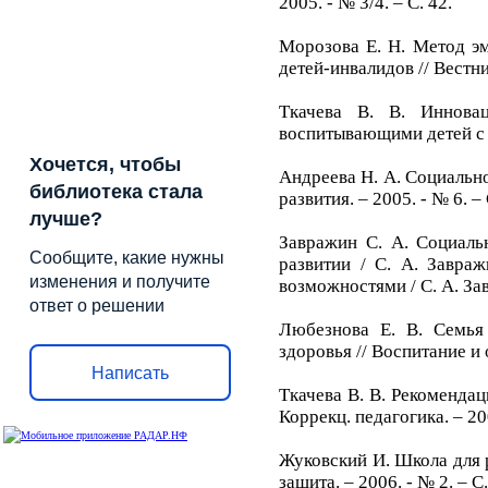
2005. - № 3/4. – С. 42.
Морозова Е. Н. Метод эм
детей-инвалидов // Вестни
Ткачева В. В. Иннова
воспитывающими детей с от
Хочется, чтобы
Андреева Н. А. Социальн
библиотека стала
развития. – 2005. - № 6. – 
лучше?
Завражин С. А. Социаль
Сообщите, какие нужны
развитии / С. А. Завра
изменения и получите
возможностями / С. А. Зав
ответ о решении
Любезнова Е. В. Семья
здоровья // Воспитание и 
Написать
Ткачева В. В. Рекоменда
Коррекц. педагогика. – 200
Жуковский И. Школа для р
защита. – 2006. - № 2. – 