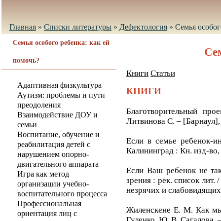
Главная
»
Списки литературы
»
Дефектология
»
Семья особог
Семья особого ребенка: как ей
Се
помочь?
Книги
Статьи
Адаптивная физкультура
КНИГИ
Аутизм: проблемы и пути
преодоления
Благотворительный прое
Взаимодействие ДОУ и
Литвинова С. – [Барнаул], [
семьи
Воспитание, обучение и
Если в семье ребенок-инв
реабилитация детей с
Калининград : Кн. изд-во, 
нарушением опорно-
двигательного аппарата
Если Ваш ребенок не так
Игра как метод
зрения : рек. список лит. 
организации учебно-
незрячих и слабовидящих.
воспитательного процесса
Профессиональная
Жиленскене Е. М. Как мы
ориентация лиц с
Гуленко, Ю. В. Сагалова. –