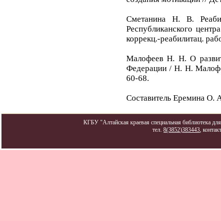
Сметанина Н. В. Реаб
Республиканского центра
коррекц.-реабилитац. работ
Малофеев Н. Н. О разви
Федерации / Н. Н. Малофе
60-68.
Cоставитель Еремина О. А
КГБУ "Алтайская краевая специальная библиотека для 
тел.
8(3852)383443
, контак