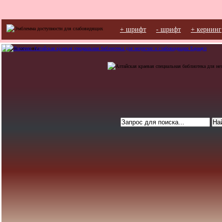
+ шрифт
- шрифт
+ кернинг