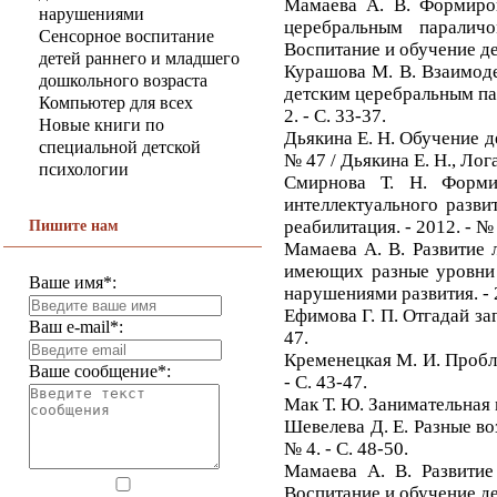
Мамаева А. В. Формиро
нарушениями
церебральным паралич
Сенсорное воспитание
Воспитание и обучение дет
детей раннего и младшего
Курашова М. В. Взаимоде
дошкольного возраста
детским церебральным пар
Компьютер для всех
2. - С. 33-37.
Новые книги по
Дьякина Е. Н. Обучение 
специальной детской
№ 47 / Дьякина Е. Н., Логач
психологии
Смирнова Т. Н. Форми
интеллектуального развит
реабилитация. - 2012. - № 
Пишите нам
Мамаева А. В. Развитие 
имеющих разные уровни 
Ваше имя*:
нарушениями развития. - 2
Ефимова Г. П. Отгадай заг
Ваш e-mail*:
47.
Кременецкая М. И. Пробле
Ваше сообщение*:
- С. 43-47.
Мак Т. Ю. Занимательная м
Шевелева Д. Е. Разные во
№ 4. - С. 48-50.
Мамаева А. В. Развитие
Воспитание и обучение дет