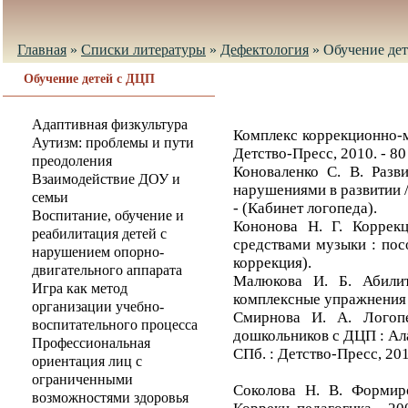
Главная
»
Списки литературы
»
Дефектология
»
Обучение де
Обучение детей с ДЦП
Адаптивная физкультура
Комплекс коррекционно-му
Аутизм: проблемы и пути
Детство-Пресс, 2010. - 80 
преодоления
Коноваленко С. В. Разв
Взаимодействие ДОУ и
нарушениями в развитии / 
семьи
- (Кабинет логопеда).
Воспитание, обучение и
Кононова Н. Г. Коррек
реабилитация детей с
средствами музыки : посо
нарушением опорно-
коррекция).
двигательного аппарата
Малюкова И. Б. Абили
Игра как метод
комплексные упражнения т
организации учебно-
Смирнова И. А. Логопе
воспитательного процесса
дошкольников с ДЦП : Ала
Профессиональная
СПб. : Детство-Пресс, 2012
ориентация лиц с
ограниченными
Соколова Н. В. Формир
возможностями здоровья