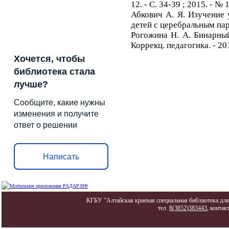
12. - С. 34-39 ; 2015. - № 1
Абкович А. Я. Изучение 
детей с церебральным пара
Рогожина Н. А. Бинарный
Коррекц. педагогика. - 201
Хочется, чтобы
библиотека стала
лучше?
Сообщите, какие нужны
изменения и получите
ответ о решении
Написать
КГБУ "Алтайская краевая специальная библиотека для 
тел.
8(3852)383443
, контак