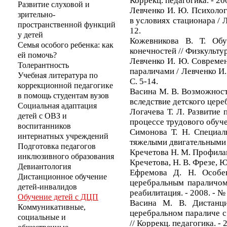
Коррекц. педагогика. - 200
Развитие слуховой и
Левченко И. Ю. Психолог
зрительно-
в условиях стационара / Ле
пространственной функций
12.
у детей
Кожевникова В. Т. Об
Семья особого ребенка: как
конечностей // Физкультур
ей помочь?
Левченко И. Ю. Современ
Толерантность
параличами / Левченко И. 
Учебная литература по
С. 5-14.
коррекционной педагогике
Васина М. В. Возможност
в помощь студентам вузов
вследствие детского цереб
Социальная адаптация
Логачева Т. Л. Развитие
детей с ОВЗ и
процессе трудового обучени
воспитанников
Симонова Т. Н. Специал
интернатных учреждений
тяжелыми двигательными на
Подготовка педагогов
Кречетова Н. М. Профилак
инклюзивного образования
Кречетова, Н. В. Фрезе, Ю.
Девиантология
Ефремова Д. Н. Особен
Дистанционное обучение
церебральным параличом 
детей-инвалидов
реабилитация. - 2008. - № 
Обучение детей с ДЦП
Васина М. В. Дистанц
Коммуникативные,
церебральном параличе с
социальные и
// Коррекц. педагогика. - 2