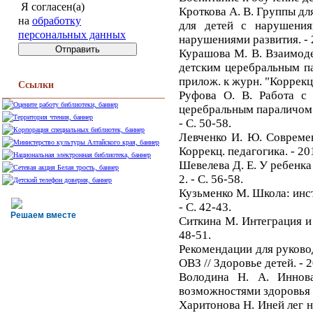
Я согласен(а)
Кроткова А. В. Группы д
на
обработку
для детей с нарушения
персональных данных
нарушениями развития. - 20
Курашова М. В. Взаимоде
детским церебральным па
прилож. к журн. "Коррекц. 
Ссылки
Руфова О. В. Работа с
церебральным параличом /
- С. 50-58.
Левченко И. Ю. Совреме
Коррекц. педагогика. - 201
Шевелева Д. Е. У ребенка
2. - С. 56-58.
Кузьменко М. Школа: инст
- С. 42-43.
Решаем вместе
Ситкина М. Интеграция и 
48-51.
Рекомендации для руково
ОВЗ // Здоровье детей. - 20
Володина Н. А. Иннов
возможностями здоровья // 
Харитонова Н. Иней лег на