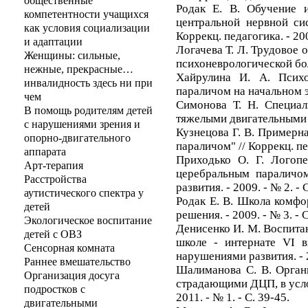
общественные
Родак Е. В. Обучение и
компетентности учащихся
центральной нервной сис
как условия социализации
Коррекц. педагогика. - 200
и адаптации
Логачева Т. Л. Трудовое
Женщины: сильные,
психоневрологической боль
нежные, прекрасные…
Хайрулина И. А. Психо
инвалидность здесь ни при
параличом на начальном эта
чем
Симонова Т. Н. Специал
В помощь родителям детей
тяжелыми двигательными на
с нарушениями зрения и
Кузнецова Г. В. Примерн
опорно-двигательного
параличом" // Коррекц. пед
аппарата
Приходько О. Г. Логопе
Арт-терапия
церебральным параличом
Расстройства
развития. - 2009. - № 2. - 
аутистического спектра у
Родак Е. В. Школа комфор
детей
решения. - 2009. - № 3. - С
Экологическое воспитание
Денисенко И. М. Воспита
детей с ОВЗ
школе - интернате VI 
Сенсорная комната
нарушениями развития. - 2
Раннее вмешательство
Шалиманова С. В. Орган
Организация досуга
страдающими ДЦП, в услов
подростков с
2011. - № 1. - С. 39-45.
двигательными