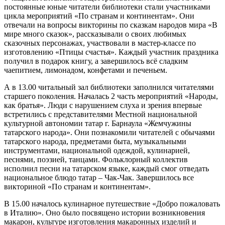
постоянные юные читатели библиотеки стали участниками
цикла мероприятий «По странам и континентам». Они
отвечали на вопросы викторины по сказкам народов мира «В
мире много сказок», рассказывали о своих любимых
сказочных персонажах, участвовали в мастер-классе по
изготовлению «Птицы счастья». Каждый участник праздника
получил в подарок книгу, а завершилось всё сладким
чаепитием, лимонадом, конфетами и печеньем.
А в 13.00 читальный зал библиотеки заполнился читателями
старшего поколения. Началась 2 часть мероприятий «Народы,
как братья». Люди с нарушением слуха и зрения впервые
встретились с представителями Местной национальной
культурной автономии татар г. Барнаула «Жемчужины
татарского народа». Они познакомили читателей с обычаями
татарского народа, предметами быта, музыкальными
инструментами, национальной одеждой, кулинарией,
песнями, поэзией, танцами. Фольклорный коллектив
исполнил песни на татарском языке, каждый смог отведать
национальное блюдо татар – Чак-Чак. Завершилось все
викториной «По странам и континентам».
В 15.00 началось кулинарное путешествие «Добро пожаловать
в Италию». Оно было посвящено истории возникновения
макарон, культуре изготовления макаронных изделий и