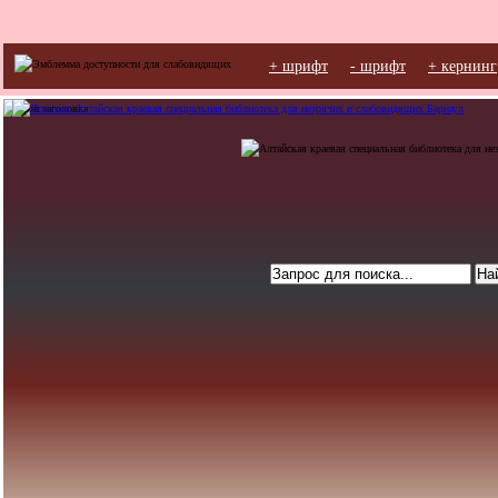
+ шрифт
- шрифт
+ кернинг