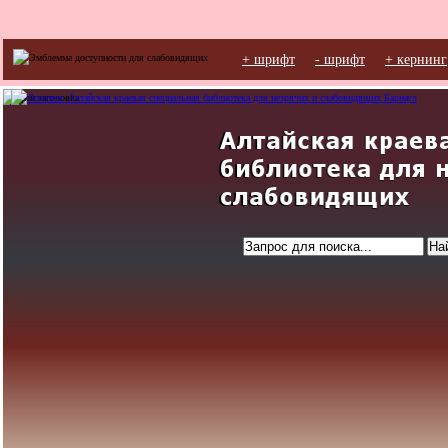
+ шрифт
- шрифт
+ кернинг