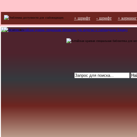
+ шрифт
- шрифт
+ кернинг