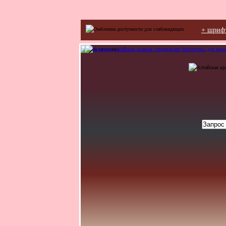
+ шриф