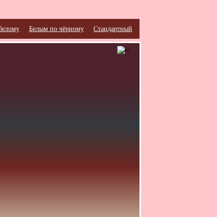
белому
Белым по чёрному
Стандартный