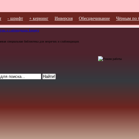
т
- шрифт
+ кернинг
Инверсия
Обесцвечивание
Чёрным по 