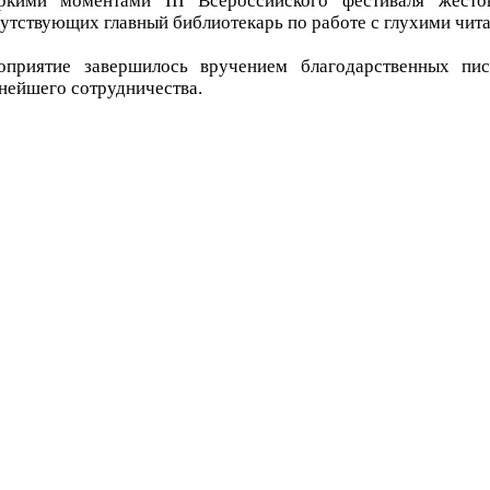
ркими моментами III Всероссийского фестиваля жесто
утствующих главный библиотекарь по работе с глухими чит
оприятие завершилось вручением благодарственных пи
нейшего сотрудничества.