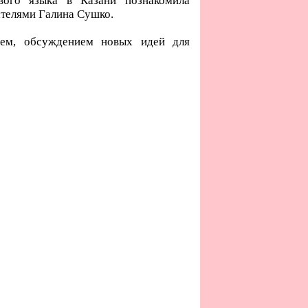
вого языка в Казани познакомила
ателями Галина Сушко.
сем, обсуждением новых идей для