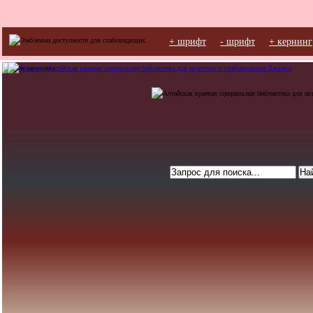
+ шрифт
- шрифт
+ кернинг