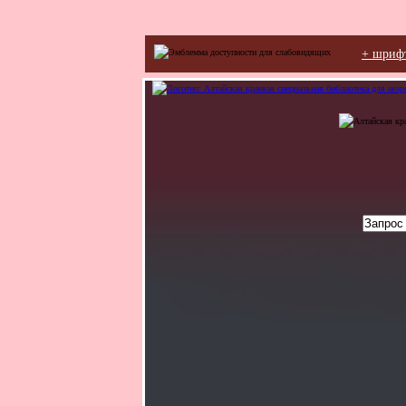
+ шриф