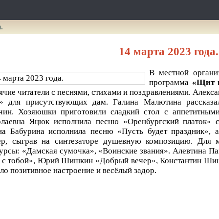
.
14 марта 2023 года.
В местной органи
программа
«Щит 
ячие читатели с песнями, стихами и поздравлениями. Алек
ь» для присутствующих дам. Галина Малютина рассказа
чин. Хозяюшки приготовили сладкий стол с аппетитным
олаевна Яцюк исполнила песню «Оренбургский платок» 
а Бабурина исполнила песню «Пусть будет праздник», 
ер, сыграв на синтезаторе душевную композицию. Для
урсы: «Дамская сумочка», «Воинские звания». Алевтина 
 с тобой», Юрий Шишкин «Добрый вечер», Константин Шиш
ло позитивное настроение и весёлый задор.