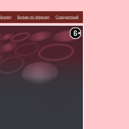
белому
Белым по чёрному
Стандартный