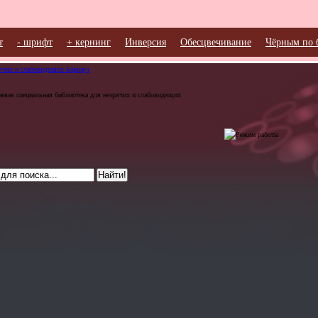
т
- шрифт
+ кернинг
Инверсия
Обесцвечивание
Чёрным по 