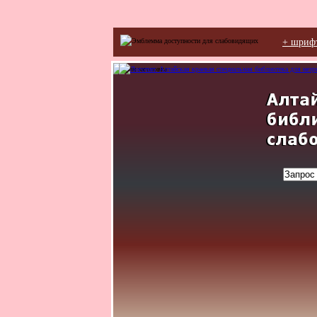
+ шриф