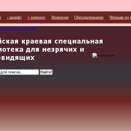
т
- шрифт
+ кернинг
Инверсия
Обесцвечивание
Чёрным по 