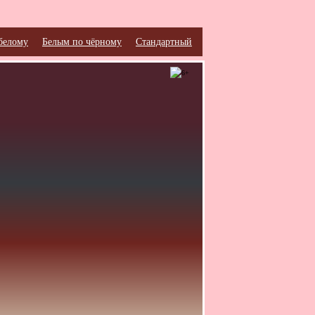
белому
Белым по чёрному
Стандартный