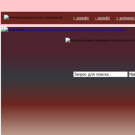
+ шрифт
- шрифт
+ кернинг