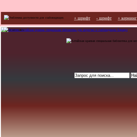
+ шрифт
- шрифт
+ кернинг